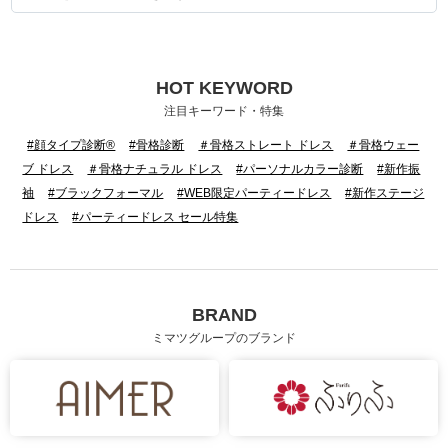
HOT KEYWORD
身長：160cm
身長：155cm
注目キーワード・特集
#顔タイプ診断®
#骨格診断
＃骨格ストレート ドレス
＃骨格ウェー
ブ ドレス
＃骨格ナチュラル ドレス
#パーソナルカラー診断
#新作振
袖
#ブラックフォーマル
#WEB限定パーティードレス
#新作ステージ
ドレス
#パーティードレス セール特集
BRAND
ミマツグループのブランド
身長：144cm
身長：156cm