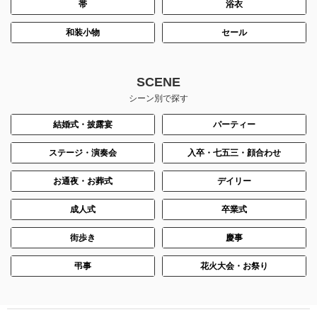
帯
浴衣
和装小物
セール
身長：155cm
身長：158cm
SCENE
シーン別で探す
結婚式・披露宴
パーティー
ステージ・演奏会
入卒・七五三・顔合わせ
お通夜・お葬式
デイリー
成人式
卒業式
街歩き
慶事
身長：144cm
身長：158cm
弔事
花火大会・お祭り