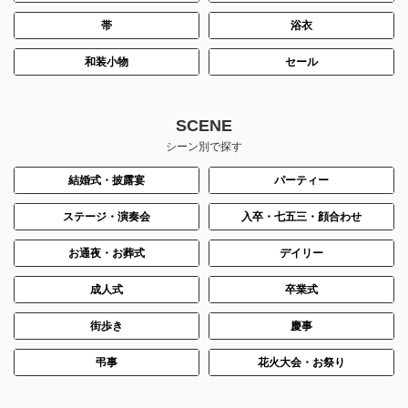
帯
浴衣
和装小物
セール
SCENE
シーン別で探す
結婚式・披露宴
パーティー
ステージ・演奏会
入卒・七五三・顔合わせ
お通夜・お葬式
デイリー
成人式
卒業式
街歩き
慶事
弔事
花火大会・お祭り