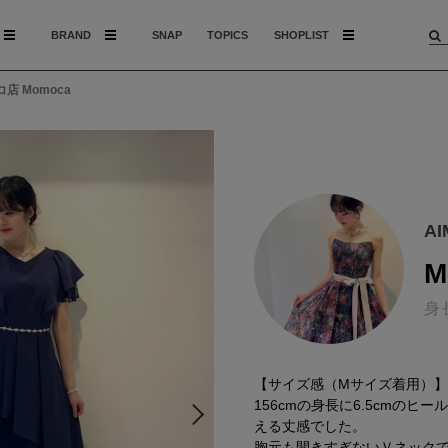
BRAND
SNAP
TOPICS
SHOPLIST
店 Momoca
A
M
身
【サイズ感（Mサイズ着用）】
156cmの身長に6.5cmのヒ
える丈感でした。
胸元も開きすぎないＶネック