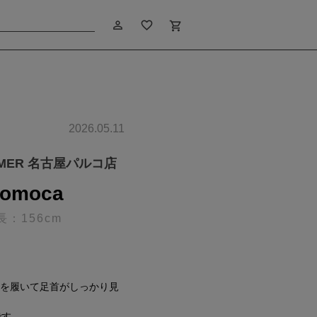
person_outline
favorite_border
shopping_cart
2026.05.11
IMER 名古屋パルコ店
omoca
長：156cm
ールを履いて足首がしっかり見
です。