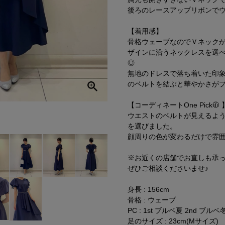
後ろのレースアップリボンで
【着用感】
骨格ウェーブなのでＶネック
ザインに沿うネックレスを選
◎
無地のドレスで落ち着いた印
のベルトを結ぶと華やかさが
【コーディネートOne Pick🧥 
ウエストのベルトが見えるよ
を選びました。
顔周りの色が変わるだけで雰
※お近くの店舗でお直しも承
ぜひご相談くださいませ♪
身長 : 156cm
骨格 : ウェーブ
PC : 1st ブルベ夏 2nd ブルベ
足のサイズ : 23cm(Mサイズ)