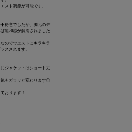
ウエスト調節が可能です。
が不得意でしたが、胸元のデ
べば違和感が解消されました
象なのでウエストにキラキラ
プラスされます。
】
うにジャケットはショート丈
囲気もガラッと変わります◎
っております！
冬