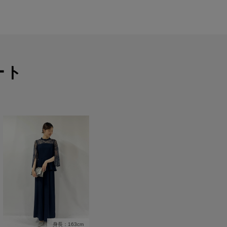
ート
身長：163cm