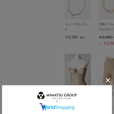
ドレープネックレ
小粒パール
ス
ブレスレッ
￥6,380
￥3,300
税込
→ ￥2,3
2WAYロングライ
＜楽キレイ
ンシェイパー
ドル
￥16,500
￥6,380
税込