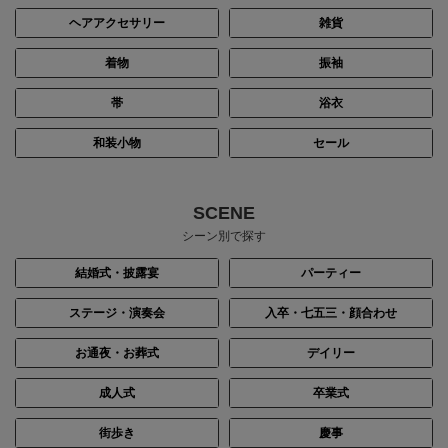
ヘアアクセサリー
雑貨
着物
振袖
帯
浴衣
和装小物
セール
SCENE
シーン別で探す
結婚式・披露宴
パーティー
ステージ・演奏会
入卒・七五三・顔合わせ
お通夜・お葬式
デイリー
成人式
卒業式
街歩き
慶事