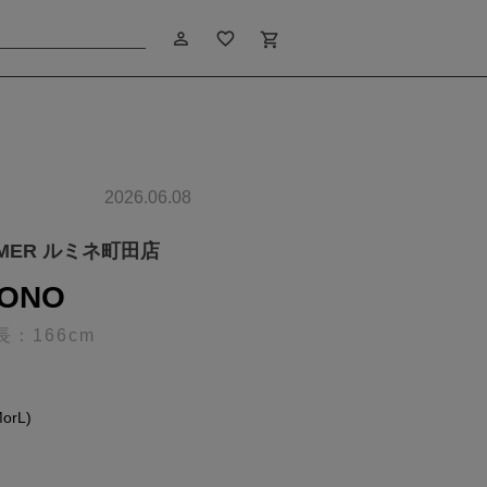
person_outline
favorite_border
shopping_cart
2026.06.08
IMER ルミネ町田店
ONO
長：166cm
rL)