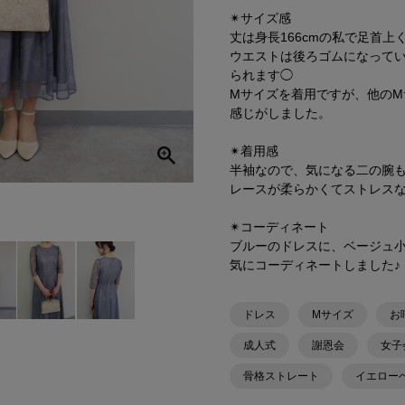
✴︎サイズ感
丈は身長166cmの私で足首上
ウエストは後ろゴムになって
られます◯
Mサイズを着用ですが、他のM
感じがしました。
✴︎着用感
半袖なので、気になる二の腕
レースが柔らかくてストレス
✴︎コーディネート
ブルーのドレスに、ベージュ
気にコーディネートしました♪
ドレス
Mサイズ
お
成人式
謝恩会
女子
骨格ストレート
イエロー