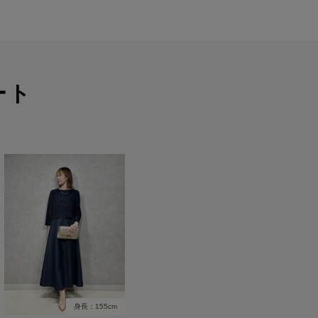
ート
身長：155cm