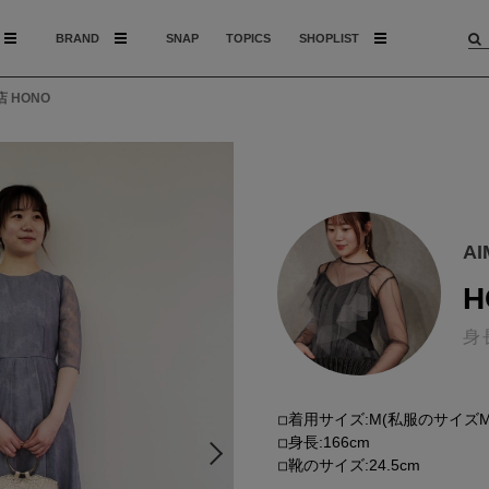
BRAND
SNAP
TOPICS
SHOPLIST
店 HONO
A
H
身
◽︎着用サイズ:M(私服のサイズMo
◽︎身長:166cm
◽︎靴のサイズ:24.5cm