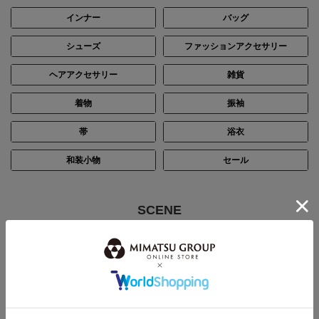
インナー
バッグ
シューズ
ファッションアクセサリー
ヘアアクセサリー
雑貨
着物
振袖
帯
浴衣
和装小物
セール
SCENE
シーン別で探す
結婚式・披露宴
パーティー
ステージ・演奏会
入卒・七五三・顔合わせ
お通夜・お葬式
デイリー