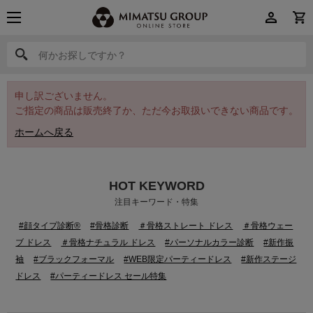
何かお探しですか？
何かお探しですか？
申し訳ございません。
ご指定の商品は販売終了か、ただ今お取扱いできない商品です。
ホームへ戻る
HOT KEYWORD
注目キーワード・特集
#顔タイプ診断®
#骨格診断
＃骨格ストレート ドレス
＃骨格ウェー
ブ ドレス
＃骨格ナチュラル ドレス
#パーソナルカラー診断
#新作振
袖
#ブラックフォーマル
#WEB限定パーティードレス
#新作ステージ
ドレス
#パーティードレス セール特集