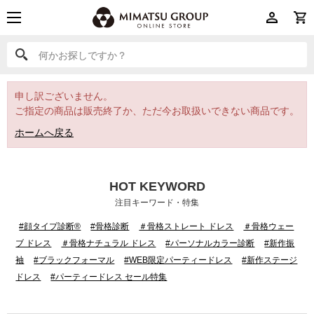
何かお探しですか？
何かお探しですか？
申し訳ございません。
ご指定の商品は販売終了か、ただ今お取扱いできない商品です。
ホームへ戻る
HOT KEYWORD
注目キーワード・特集
#顔タイプ診断®
#骨格診断
＃骨格ストレート ドレス
＃骨格ウェー
ブ ドレス
＃骨格ナチュラル ドレス
#パーソナルカラー診断
#新作振
袖
#ブラックフォーマル
#WEB限定パーティードレス
#新作ステージ
ドレス
#パーティードレス セール特集