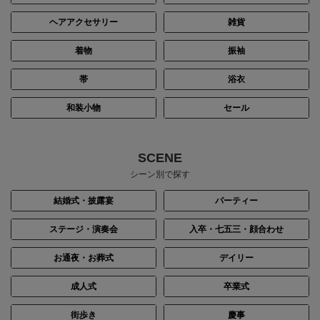
ヘアアクセサリー
雑貨
着物
振袖
帯
浴衣
和装小物
セール
SCENE
シーン別で探す
結婚式・披露宴
パーティー
ステージ・演奏会
入卒・七五三・顔合わせ
お通夜・お葬式
デイリー
成人式
卒業式
街歩き
慶事