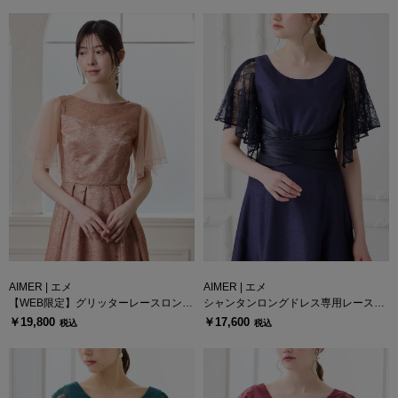
AIMER | エメ
AIMER | エメ
【WEB限定】グリッターレースロング
シャンタンロングドレス専用レース付
ドレス専用付け袖
け袖
￥19,800
￥17,600
税込
税込