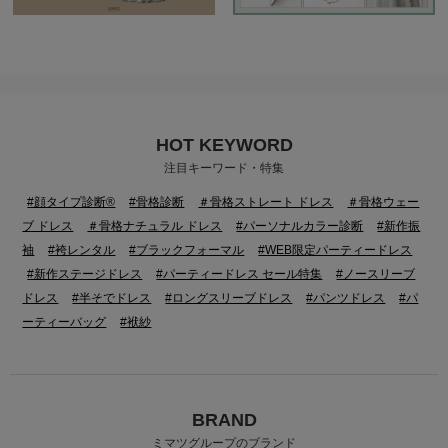
HOT KEYWORD
注目キーワード・特集
#顔タイプ診断®
#骨格診断
＃骨格ストレート ドレス
＃骨格ウェー
ブ ドレス
＃骨格ナチュラル ドレス
#パーソナルカラー診断
#新作振
袖
#袴レンタル
#ブラックフォーマル
#WEB限定パーティードレス
#新作ステージドレス
#パーティードレス セール特集
#ノースリーブ
ドレス
#半そでドレス
#ロングスリーブドレス
#パンツドレス
#パ
ーティーバッグ
#袱紗
BRAND
ミマツグループのブランド