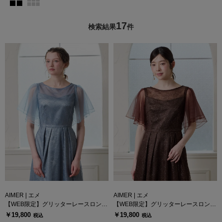
17
検索結果
件
AIMER | エメ
AIMER | エメ
【WEB限定】グリッターレースロング
【WEB限定】グリッターレースロング
ドレス専用付け袖
ドレス専用付け袖
￥19,800
￥19,800
税込
税込