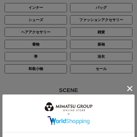
インナー
バッグ
シューズ
ファッションアクセサリー
ヘアアクセサリー
雑貨
着物
振袖
帯
浴衣
和装小物
セール
SCENE
シーン別で探す
結婚式・披露宴
パーティー
ステージ・演奏会
入卒・七五三・顔合わせ
お通夜・お葬式
デイリー