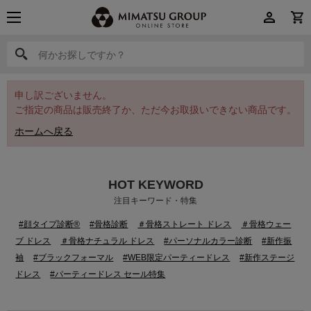
何かお探しですか？
何かお探しですか？
申し訳ございません。
ご指定の商品は販売終了か、ただ今お取扱いできない商品です。
ホームへ戻る
HOT KEYWORD
注目キーワード・特集
#顔タイプ診断®
#骨格診断
＃骨格ストレート ドレス
＃骨格ウェー
ブ ドレス
＃骨格ナチュラル ドレス
#パーソナルカラー診断
#新作振
袖
#ブラックフォーマル
#WEB限定パーティードレス
#新作ステージ
ドレス
#パーティードレス セール特集