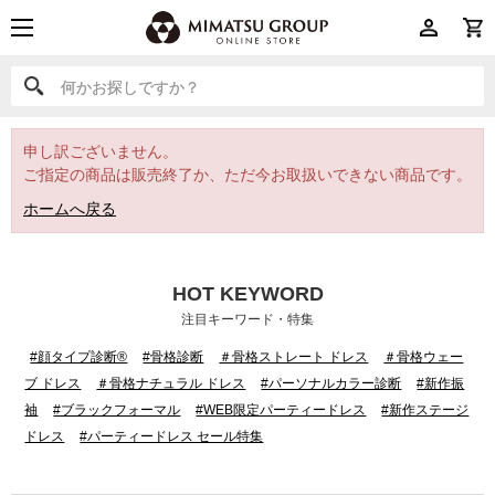
何かお探しですか？
何かお探しですか？
申し訳ございません。
ご指定の商品は販売終了か、ただ今お取扱いできない商品です。
ホームへ戻る
HOT KEYWORD
注目キーワード・特集
#顔タイプ診断®
#骨格診断
＃骨格ストレート ドレス
＃骨格ウェー
ブ ドレス
＃骨格ナチュラル ドレス
#パーソナルカラー診断
#新作振
袖
#ブラックフォーマル
#WEB限定パーティードレス
#新作ステージ
ドレス
#パーティードレス セール特集