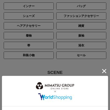
インナー
バッグ
シューズ
ファッションアクセサリー
ヘアアクセサリー
雑貨
着物
振袖
帯
浴衣
和装小物
セール
SCENE
シーン別で探す
結婚式・披露宴
パーティー
ステージ・演奏会
入卒・七五三・顔合わせ
お通夜・お葬式
デイリー