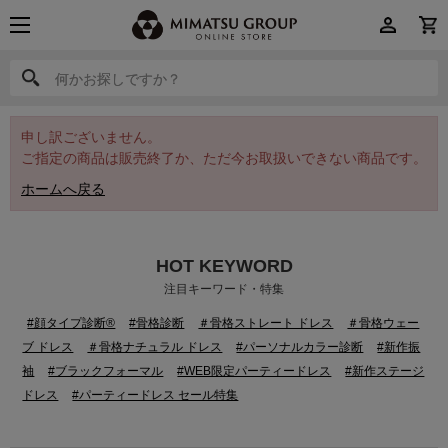
何かお探しですか？
何かお探しですか？
申し訳ございません。
ご指定の商品は販売終了か、ただ今お取扱いできない商品です。
ホームへ戻る
HOT KEYWORD
注目キーワード・特集
#顔タイプ診断®
#骨格診断
＃骨格ストレート ドレス
＃骨格ウェー
ブ ドレス
＃骨格ナチュラル ドレス
#パーソナルカラー診断
#新作振
袖
#ブラックフォーマル
#WEB限定パーティードレス
#新作ステージ
ドレス
#パーティードレス セール特集