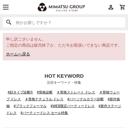
何かお探しですか？
何かお探しですか？
申し訳ございません。
ご指定の商品は販売終了か、ただ今お取扱いできない商品です。
ホームへ戻る
HOT KEYWORD
注目キーワード・特集
#顔タイプ診断®
#骨格診断
＃骨格ストレート ドレス
＃骨格ウェー
ブ ドレス
＃骨格ナチュラル ドレス
#パーソナルカラー診断
#新作振
袖
#ブラックフォーマル
#WEB限定パーティードレス
#新作ステージ
ドレス
#パーティードレス セール特集