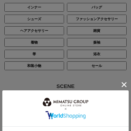
インナー
バッグ
シューズ
ファッションアクセサリー
ヘアアクセサリー
雑貨
着物
振袖
帯
浴衣
和装小物
セール
SCENE
シーン別で探す
結婚式・披露宴
パーティー
ステージ・演奏会
入卒・七五三・顔合わせ
お通夜・お葬式
デイリー