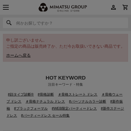
何かお探しですか？
何かお探しですか？
申し訳ございません。
ご指定の商品は販売終了か、ただ今お取扱いできない商品です。
ホームへ戻る
HOT KEYWORD
注目キーワード・特集
#顔タイプ診断®
#骨格診断
＃骨格ストレート ドレス
＃骨格ウェー
ブ ドレス
＃骨格ナチュラル ドレス
#パーソナルカラー診断
#新作振
袖
#ブラックフォーマル
#WEB限定パーティードレス
#新作ステージ
ドレス
#パーティードレス セール特集