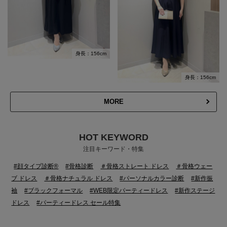
身長：156cm
身長：156cm
MORE
HOT KEYWORD
注目キーワード・特集
#顔タイプ診断®
#骨格診断
＃骨格ストレート ドレス
＃骨格ウェー
ブ ドレス
＃骨格ナチュラル ドレス
#パーソナルカラー診断
#新作振
袖
#ブラックフォーマル
#WEB限定パーティードレス
#新作ステージ
ドレス
#パーティードレス セール特集