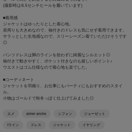
(撮影時は⒍5センチヒールを履いています)
■着用感
ジャケットはゆったりとした着心地。
肩周りも大きめなので、袖付きのドレスも気にせず着用できます。
サラッとした生地感なので、スリーシーズン着ていただけそうです
◎
パンツドレスは脚のラインを拾わずに綺麗なシルエット◎
袖付きで動きやすく、ポケット付きなのも嬉しいポイント♪
ウエストはゴム仕様なので着心地も楽でした。
■コーディネート
ジャケットを羽織り、お仕事にもパーティにもおすすめのスタイ
ル。
小物はゴールドで秋冬っぽく仕上げてみました◎
エメ
aimer anche
シフォン
ジョーゼット
Iライン
ドレス
ジャケット
イヤリング