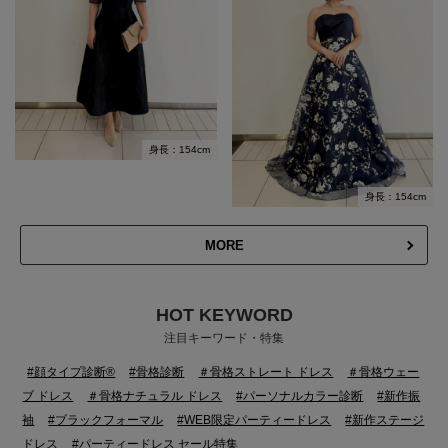
身長：154cm
身長：154cm
MORE
HOT KEYWORD
注目キーワード・特集
#顔タイプ診断®
#骨格診断
＃骨格ストレート ドレス
＃骨格ウェー
ブ ドレス
＃骨格ナチュラル ドレス
#パーソナルカラー診断
#新作振
袖
#ブラックフォーマル
#WEB限定パーティードレス
#新作ステージ
ドレス
#パーティードレス セール特集