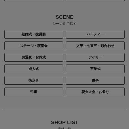
SCENE
シーン別で探す
結婚式・披露宴
パーティー
ステージ・演奏会
入卒・七五三・顔合わせ
お通夜・お葬式
デイリー
成人式
卒業式
街歩き
慶事
弔事
花火大会・お祭り
SHOP LIST