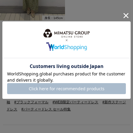
身長：145cm
MORE
HOT KEYWORD
注目キーワード・特集
#顔タイプ診断®
#骨格診断
＃骨格ストレート ドレス
＃骨格ウェー
ブ ドレス
＃骨格ナチュラル ドレス
#パーソナルカラー診断
#新作振
袖
#ブラックフォーマル
#WEB限定パーティードレス
#新作ステージ
ドレス
#パーティードレス セール特集