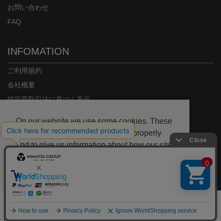
お問い合わせ
FAQ
INFOMATION
ご利用規約
会社概要
特定商取引法に基づく表示
プライバシーポリシー
On our website we use some cookies. These
are necessary for our site to work properly
and to give us information about how our site
is used.
Copyright© MIMATSU.CO.,LTD. ALL RIGHTS RESERVED.
Deny
Accept
;
00000000-0000-0000-0000-000000000000