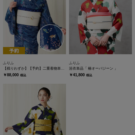
ふりふ
ふりふ
【残りわずか】【予約】二重着物単品
浴衣単品「 椿オーバジーン 」
「ナミノムコウ」
￥88,000
￥41,800
税込
税込