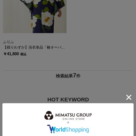
ふりふ
【残りわずか】浴衣単品「椿オーバジ
ーン」
￥41,800
税込
7
検索結果
件
HOT KEYWORD
注目キーワード・特集
#顔タイプ診断®
#骨格診断
＃骨格ストレート ドレス
＃骨格ウェー
ブ ドレス
＃骨格ナチュラル ドレス
#パーソナルカラー診断
#新作振
袖
#ブラックフォーマル
#WEB限定パーティードレス
#新作ステージ