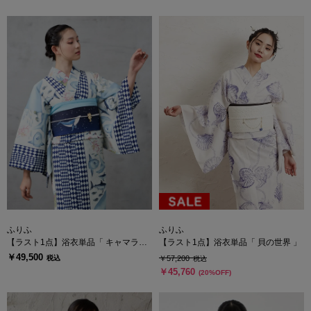
ふりふ
ふりふ
【ラスト1点】浴衣単品「 キャマラー
【ラスト1点】浴衣単品「 貝の世界 」
ド 」
￥49,500
税込
￥57,200
税込
￥45,760
(20%OFF)