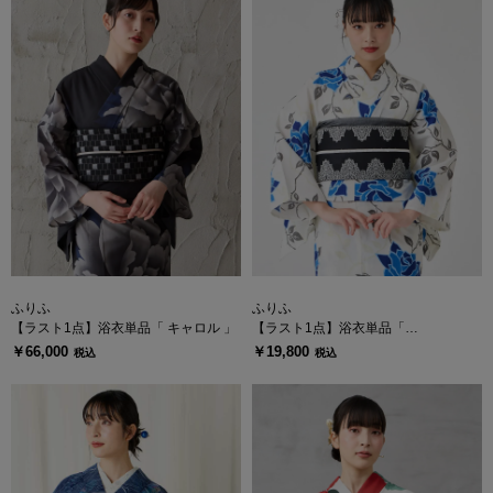
ふりふ
ふりふ
【ラスト1点】浴衣単品「 キャロル 」
【ラスト1点】浴衣単品「
NaturalFurifu 青薔薇 」
￥66,000
￥19,800
税込
税込