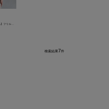
【試着チケット対象商品】フリルジョーゼットボレロ
7
検索結果
件