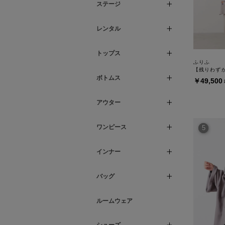
ステージ
レンタル
トップス
ふりふ
【残りわず
ボトムス
￥49,500
アウター
ワンピース
5
インナー
バッグ
ルームウェア