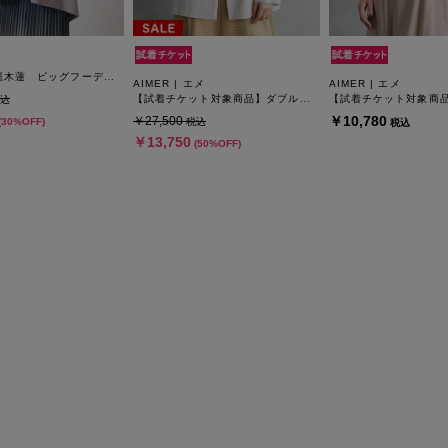
キャロル・籠木蓮 ビッグフーディガン
AIMER | エメ
AIMER | エメ
【試着チケット対象商品】ダブルブレストシアージャケット
込
￥10,780
￥27,500
(30%OFF)
税込
税込
￥13,750
(50%OFF)