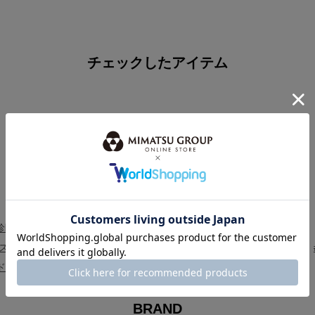
チェックしたアイテム
HOT KEYWORD
注目キーワード・特集
診断®
#骨格診断
＃骨格ストレート ドレス
＃骨格ウェーブ ドレス
ス
#パーソナルカラー診断
#2026新作振袖
#ブラックフォーマル
ドレス
#新作ステージドレス
#パーティードレス セール特集
BRAND