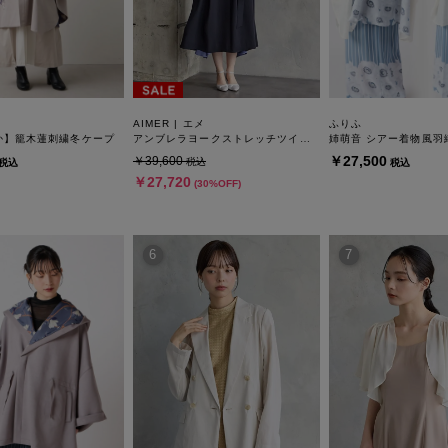
AIMER | エメ
ふりふ
か】籠木蓮刺繍冬ケープ
アンブレラヨークストレッチツイルコート
姉萌音 シアー着物風羽
￥27,500
￥39,600
税込
税込
税込
￥27,720
(30%OFF)
6
7