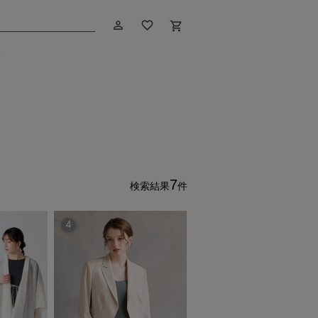
person_outline
favorite_border
shopping_cart
グ
7
検索結果
件
4