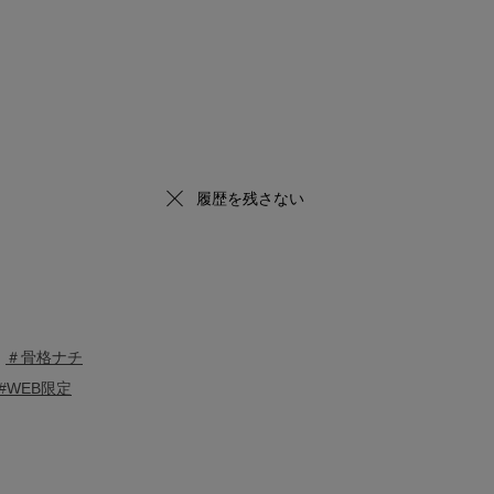
履歴を残さない
＃骨格ナチ
#WEB限定