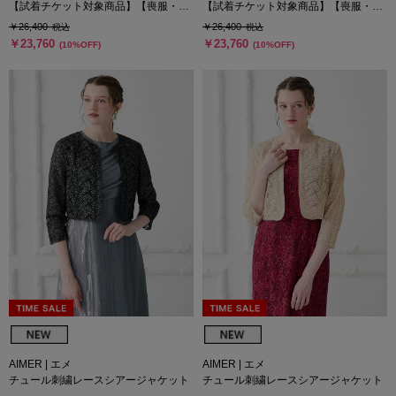
【試着チケット対象商品】【喪服・礼
【試着チケット対象商品】【喪服・礼
服】【WEB限定】【ウォッシャブル】
服】【WEB限定】前開きオーバーブラ
￥26,400
￥26,400
税込
税込
ノーカラージャケット・ギャザーフレ
ウス・ワイドパンツ2点セット
￥23,760
￥23,760
(10%OFF)
(10%OFF)
アスカート2点セット
AIMER | エメ
AIMER | エメ
チュール刺繍レースシアージャケット
チュール刺繍レースシアージャケット