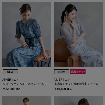
AIMER | エメ
AIMER | エメ
ベロアリボンベルトスパンコールレー
【試着チケット対象商品】チュールバ
スドレス
ルーンスリーブメロンチュールフラワ
￥22,000
￥19,800
税込
税込
ー刺繍タイトドレス