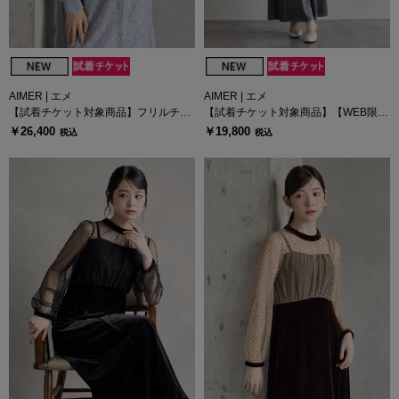
AIMER | エメ
AIMER | エメ
【試着チケット対象商品】フリルチュ
【試着チケット対象商品】【WEB限
ール長袖ブラウス×スパンコールレー
定】フロッキードットチュール×ベロ
￥26,400
￥19,800
税込
税込
スキャミソールワンピース2点セット
アロングスリーブドレス
ドレス