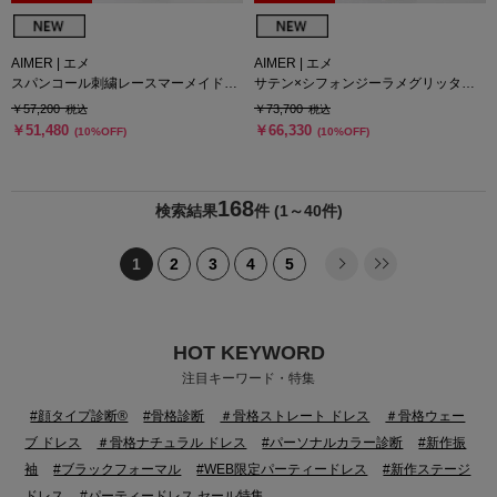
AIMER | エメ
AIMER | エメ
スパンコール刺繍レースマーメイドロ
サテン×シフォンジーラメグリッター
ングドレス
袖付きロングドレス
￥57,200
￥73,700
税込
税込
￥51,480
￥66,330
(10%OFF)
(10%OFF)
168
検索結果
件
(1～40件)
1
2
3
4
5
HOT KEYWORD
注目キーワード・特集
#顔タイプ診断®
#骨格診断
＃骨格ストレート ドレス
＃骨格ウェー
ブ ドレス
＃骨格ナチュラル ドレス
#パーソナルカラー診断
#新作振
袖
#ブラックフォーマル
#WEB限定パーティードレス
#新作ステージ
ドレス
#パーティードレス セール特集