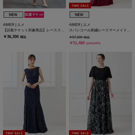
AIMER | エメ
AIMER | エメ
【試着チケット対象商品】レーススリ
スパンコール刺繍レースマーメイドロ
ーブビスチェデザインセミロングドレ
ングドレス
￥36,300
税込
￥57,200
税込
ス
￥51,480
(10%OFF)