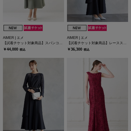
AIMER | エメ
AIMER | エメ
【試着チケット対象商品】スパンコー
【試着チケット対象商品】レーススリ
ルレースブラウス×マットサテンワン
ーブビスチェデザインセミロングドレ
￥44,000
￥36,300
税込
税込
ピース2点セットドレス
ス