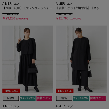
AIMER | エメ
AIMER | エメ
【喪服・礼服】【マシンウォッシャブ
【試着チケット対象商品】【喪服・礼
ル】サテン切り替えノーカラージャケ
服】【WEB限定】【ウォッシャブル】
￥41,800
￥26,400
税込
税込
ット・Aラインフレアワンピースアン
リボンタイ付ノーカラージャケット・
￥29,260
￥23,760
(30%OFF)
(10%OFF)
サンブル
タックワイドパンツ2点セット
AIMER | エメ
AIMER | エメ