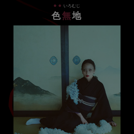
・
・
いろむじ
色
無
地