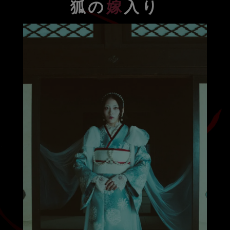
狐の
嫁
入り