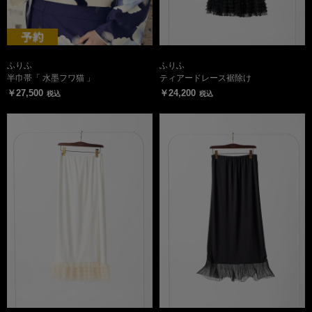
ふりふ
ふりふ
半巾帯「 水墨フワ猫 」
ティアードレース裾除け
￥27,500
￥24,200
税込
税込