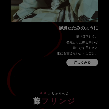
屏風たたみのように
折り目正しく、
整然とした振る舞いが
織りなす美しさと
誰にも言えないかくしごと。
詳しくみる
・
・
ふじふりんじ
藤
フリンジ