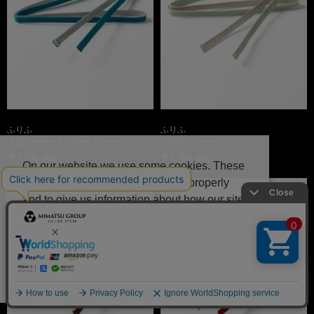
ふりふ
ふりふ
【残りわずか】三分紐 リバーシブル
三分紐 リバーシブル
￥7,700
￥7,700
税込
税込
On our website we use some cookies. These
are necessary for our site to work properly
and to give us information about how our site
is used.
Deny
Accept