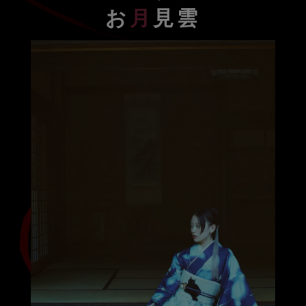
お
月
見雲