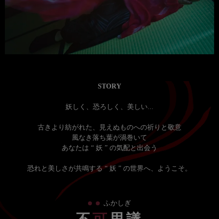
STORY
妖しく、恐ろしく、美しい...
古きより紡がれた、見えぬものへの祈りと敬意
風なき落ち葉が渦巻いて
あなたは “ 妖 ” の気配と出会う
恐れと美しさが共鳴する “ 妖 ” の世界へ、ようこそ。
・
・
ふかしぎ