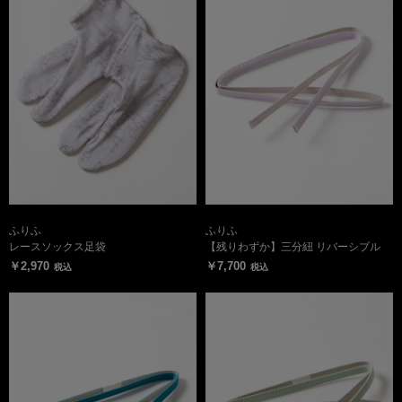
ふりふ
ふりふ
レースソックス足袋
【残りわずか】三分紐 リバーシブル
￥2,970
￥7,700
税込
税込