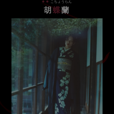
・
・
こちょうらん
胡
蝶
蘭