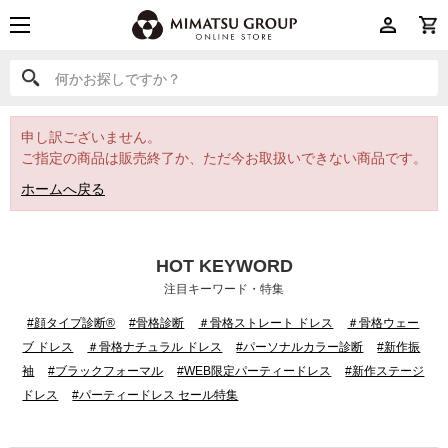
何かお探しですか？
何かお探しですか？
申し訳ございません。
ご指定の商品は販売終了か、ただ今お取扱いできない商品です。
ホームへ戻る
HOT KEYWORD
注目キーワード・特集
#顔タイプ診断®
#骨格診断
＃骨格ストレート ドレス
＃骨格ウェー
ブ ドレス
＃骨格ナチュラル ドレス
#パーソナルカラー診断
#新作振
袖
#ブラックフォーマル
#WEB限定パーティードレス
#新作ステージ
ドレス
#パーティードレス セール特集