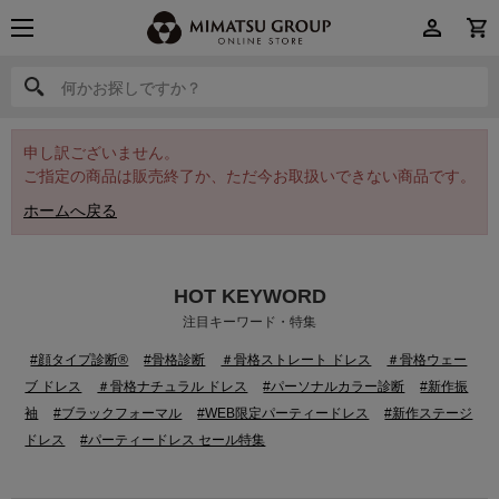
何かお探しですか？
何かお探しですか？
申し訳ございません。
ご指定の商品は販売終了か、ただ今お取扱いできない商品です。
ホームへ戻る
HOT KEYWORD
注目キーワード・特集
#顔タイプ診断®
#骨格診断
＃骨格ストレート ドレス
＃骨格ウェー
ブ ドレス
＃骨格ナチュラル ドレス
#パーソナルカラー診断
#新作振
袖
#ブラックフォーマル
#WEB限定パーティードレス
#新作ステージ
ドレス
#パーティードレス セール特集