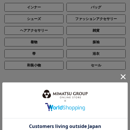
インナー
バッグ
シューズ
ファッションアクセサリー
ヘアアクセサリー
雑貨
着物
振袖
帯
浴衣
和装小物
セール
SCENE
シーン別で探す
結婚式・披露宴
パーティー
ステージ・演奏会
入卒・七五三・顔合わせ
お通夜・お葬式
デイリー