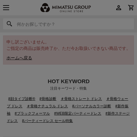
何かお探しですか？
何かお探しですか？
申し訳ございません。
ご指定の商品は販売終了か、ただ今お取扱いできない商品です。
ホームへ戻る
HOT KEYWORD
注目キーワード・特集
#顔タイプ診断®
#骨格診断
＃骨格ストレート ドレス
＃骨格ウェー
ブ ドレス
＃骨格ナチュラル ドレス
#パーソナルカラー診断
#新作振
袖
#ブラックフォーマル
#WEB限定パーティードレス
#新作ステージ
ドレス
#パーティードレス セール特集