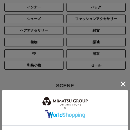
インナー
バッグ
シューズ
ファッションアクセサリー
ヘアアクセサリー
雑貨
着物
振袖
帯
浴衣
和装小物
セール
SCENE
シーン別で探す
結婚式・披露宴
パーティー
ステージ・演奏会
入卒・七五三・顔合わせ
お通夜・お葬式
デイリー