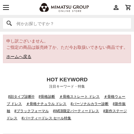
何かお探しですか？
何かお探しですか？
申し訳ございません。
ご指定の商品は販売終了か、ただ今お取扱いできない商品です。
ホームへ戻る
HOT KEYWORD
注目キーワード・特集
#顔タイプ診断®
#骨格診断
＃骨格ストレート ドレス
＃骨格ウェー
ブ ドレス
＃骨格ナチュラル ドレス
#パーソナルカラー診断
#新作振
袖
#ブラックフォーマル
#WEB限定パーティードレス
#新作ステージ
ドレス
#パーティードレス セール特集