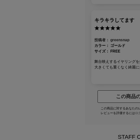
キラキラしてます
投稿者：
greensnap
カラー：
ゴールド
サイズ：
FREE
舞台映えするイヤリングを
大きくても重くなく綺麗に
この商品
この商品に対するあなたの
レビューを評価するには
ロ
STAFF 