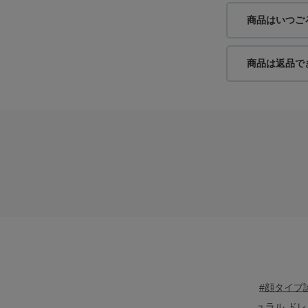
商品はいつご
商品は返品で
身長：163cm
#顔タイプ
ュラル ドレ