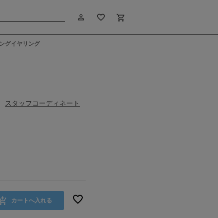
person_outline
favorite_border
shopping_cart
ングイヤリング
スタッフコーディネート
カートへ入れる