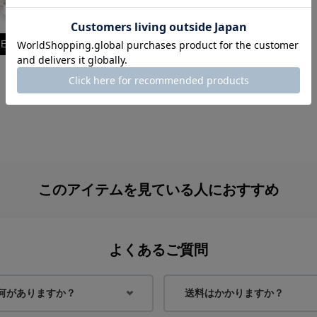
IEW ALL
身長：158cm
身長：163cm
このアイテムを見ている人におすすめ
身長：154cm
身長：155cm
よくあるご質問
何がありますか？
送料はかかりますか？
身長：158cm
身長：158cm