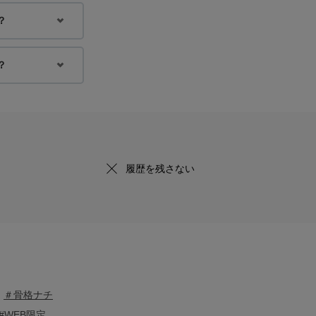
？
？
履歴を残さない
＃骨格ナチ
#WEB限定