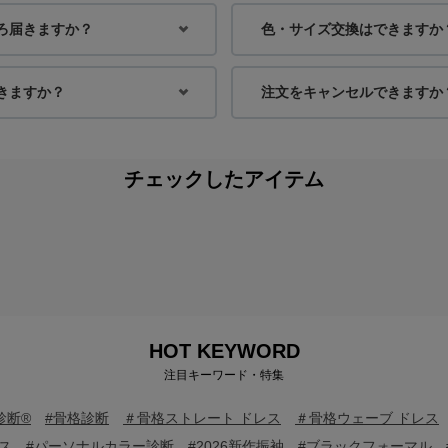
ろ届きますか？
色・サイズ交換はできますか
きますか？
注文をキャンセルできますか
身長：164cm
身長：154cm
チェックしたアイテム
HOT KEYWORD
注目キーワード・特集
診断®
#骨格診断
＃骨格ストレート ドレス
＃骨格ウェーブ ドレス
ス
#パーソナルカラー診断
#2026新作振袖
#ブラックフォーマル