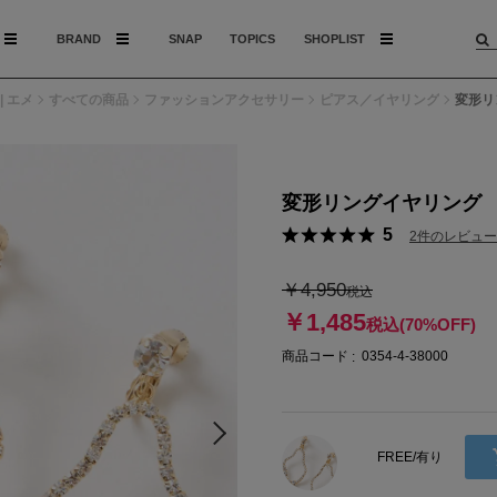
BRAND
SNAP
TOPICS
SHOPLIST
| エメ
すべての商品
ファッションアクセサリー
ピアス／イヤリング
変形リ
変形リングイヤリング
5
2件のレビュー
￥4,950
税込
￥1,485
税込
(70%OFF)
商品コード
0354-4-38000
FREE/有り