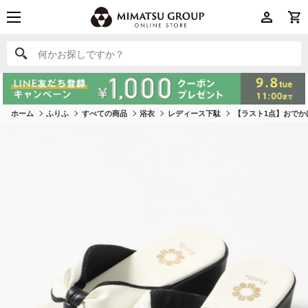
何かお探しですか？
何かお探しですか？
ホーム
ふりふ
すべての商品
浴衣
レディース下駄
【ラスト1点】おでか