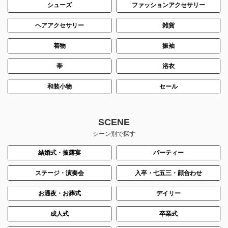
シューズ
ファッションアクセサリー
ヘアアクセサリー
雑貨
着物
振袖
帯
浴衣
和装小物
セール
身長：164cm
身長：154cm
SCENE
シーン別で探す
結婚式・披露宴
パーティー
ステージ・演奏会
入卒・七五三・顔合わせ
お通夜・お葬式
デイリー
成人式
卒業式