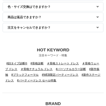
色・サイズ交換はできますか？
商品は返品できますか？
注文をキャンセルできますか？
HOT KEYWORD
身長：164cm
身長：165cm
注目キーワード・特集
#顔タイプ診断®
#骨格診断
＃骨格ストレート ドレス
＃骨格ウェー
ブ ドレス
＃骨格ナチュラル ドレス
#パーソナルカラー診断
#新作振
袖
#ブラックフォーマル
#WEB限定パーティードレス
#新作ステージ
ドレス
#パーティードレス セール特集
BRAND