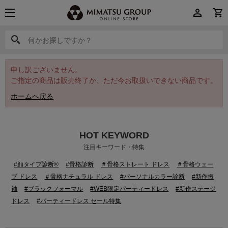
何かお探しですか？
何かお探しですか？
申し訳ございません。
ご指定の商品は販売終了か、ただ今お取扱いできない商品です。
ホームへ戻る
HOT KEYWORD
注目キーワード・特集
#顔タイプ診断®
#骨格診断
＃骨格ストレート ドレス
＃骨格ウェー
ブ ドレス
＃骨格ナチュラル ドレス
#パーソナルカラー診断
#新作振
袖
#ブラックフォーマル
#WEB限定パーティードレス
#新作ステージ
ドレス
#パーティードレス セール特集