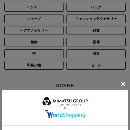
インナー
バッグ
シューズ
ファッションアクセサリー
ヘアアクセサリー
雑貨
着物
振袖
帯
浴衣
和装小物
セール
SCENE
シーン別で探す
結婚式・披露宴
パーティー
ステージ・演奏会
入卒・七五三・顔合わせ
お通夜・お葬式
デイリー