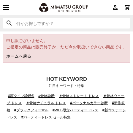
何かお探しですか？
何かお探しですか？
申し訳ございません。
ご指定の商品は販売終了か、ただ今お取扱いできない商品です。
ホームへ戻る
HOT KEYWORD
注目キーワード・特集
#顔タイプ診断®
#骨格診断
＃骨格ストレート ドレス
＃骨格ウェー
ブ ドレス
＃骨格ナチュラル ドレス
#パーソナルカラー診断
#新作振
袖
#ブラックフォーマル
#WEB限定パーティードレス
#新作ステージ
ドレス
#パーティードレス セール特集