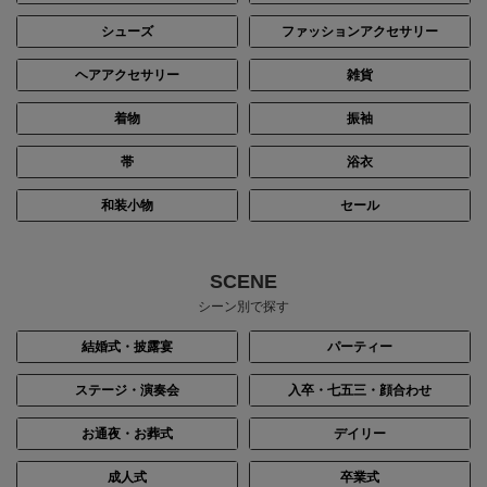
シューズ
ファッションアクセサリー
ヘアアクセサリー
雑貨
着物
振袖
帯
浴衣
和装小物
セール
SCENE
シーン別で探す
結婚式・披露宴
パーティー
ステージ・演奏会
入卒・七五三・顔合わせ
お通夜・お葬式
デイリー
成人式
卒業式