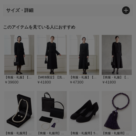
サイズ・詳細
このアイテムを見ている人におすすめ
【喪服・礼服】【ウォッシャブル】ブラックフォーマルアンサンブル（ノーカラージャケット・前開きフレアワンピース）
【WEB限定】【洗える・マシンウォッシャブル】セミフレアスリーブノーカラージャケット・前開きセミロングワンピースアンサンブル
【喪服・礼服】【WEB限定】ベルト付きブラックフォーマルアンサンブル（ノーカラージャケット・ロング丈フレアワンピース）
【喪服・礼服】【洗える・マシンウォッシャブル】サテン切り替えノーカラージャケット・Aラインフレアワンピースアンサンブル
39600
41800
47300
41800
【喪服・礼服用】純正国産貝パールネックレスセット
【喪服・礼服用】【WEB限定】ラウンドフラップブラックバッグ5点セット(サブバッグ・袱紗・ネックレス・念珠）
【喪服・礼服用】5cmヒールブラックパンプス
【喪服・礼服用】本紫水晶数珠 (アメジスト)