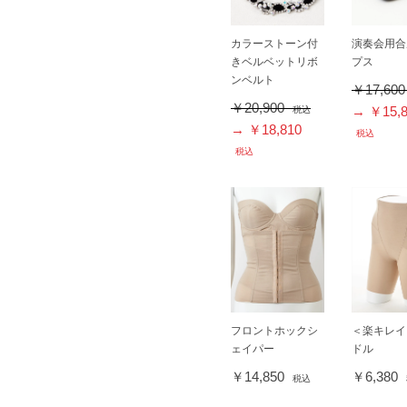
カラーストーン付
演奏会用合
きベルベットリボ
プス
ンベルト
￥17,60
￥20,900
→ ￥15,8
税込
→ ￥18,810
税込
税込
フロントホックシ
＜楽キレイ
ェイパー
ドル
￥14,850
￥6,380
税込