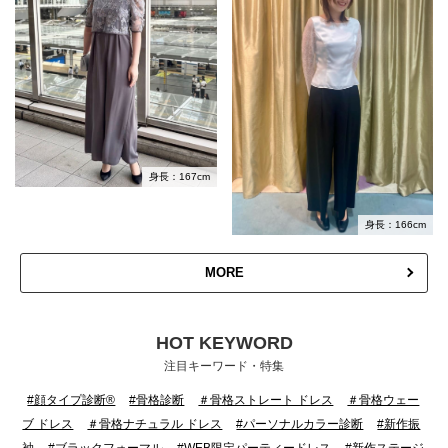
身長：167cm
身長：166cm
MORE
HOT KEYWORD
注目キーワード・特集
#顔タイプ診断®
#骨格診断
＃骨格ストレート ドレス
＃骨格ウェー
ブ ドレス
＃骨格ナチュラル ドレス
#パーソナルカラー診断
#新作振
袖
#ブラックフォーマル
#WEB限定パーティードレス
#新作ステージ