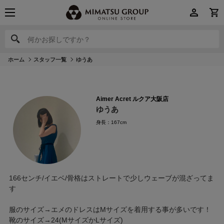
何かお探しですか？
何かお探しですか？
ホーム
スタッフ一覧
ゆうあ
Aimer Acret ルクア大阪店
ゆうあ
身長：167cm
166センチ/イエベ/骨格はストレートで少しウェーブが混ざってま
す
服のサイズ→エメのドレスはMサイズを着用する事が多いです！
靴のサイズ→24(MサイズかLサイズ)