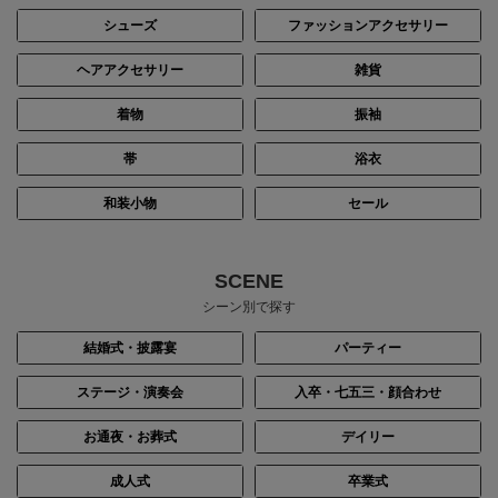
シューズ
ファッションアクセサリー
ヘアアクセサリー
雑貨
着物
振袖
帯
浴衣
和装小物
セール
SCENE
シーン別で探す
結婚式・披露宴
パーティー
ステージ・演奏会
入卒・七五三・顔合わせ
お通夜・お葬式
デイリー
成人式
卒業式