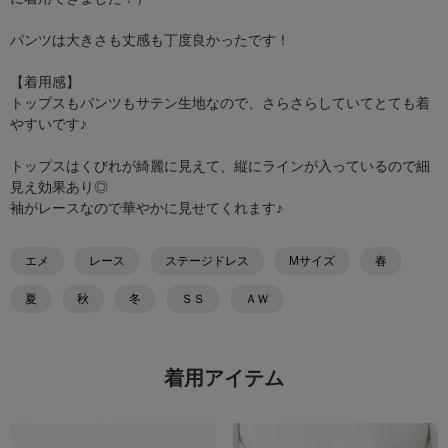
パンツは大きさも丈感も丁度良かったです！
【着用感】
トップスもパンツもサテン生地なので、さらさらしていてとても着
やすいです♪
トップスはくびれが綺麗に見えて、縦にラインが入っているので細
見え効果あり◎
袖がレースなので華やかに見せてくれます♪
エメ
レース
ステージドレス
Mサイズ
春
夏
秋
冬
ＳＳ
ＡＷ
着用アイテム