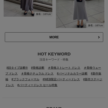
身長：167cm
身長：167cm
MORE
HOT KEYWORD
注目キーワード・特集
#顔タイプ診断®
#骨格診断
＃骨格ストレート ドレス
＃骨格ウェー
ブ ドレス
＃骨格ナチュラル ドレス
#パーソナルカラー診断
#新作振
袖
#ブラックフォーマル
#WEB限定パーティードレス
#新作ステージ
ドレス
#パーティードレス セール特集