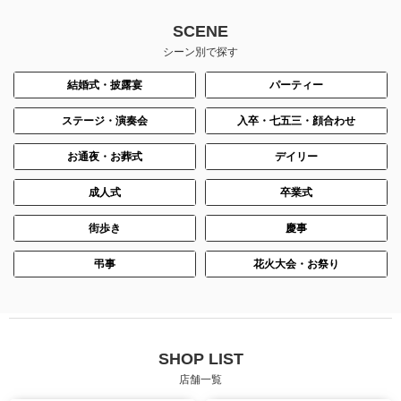
SCENE
シーン別で探す
結婚式・披露宴
パーティー
ステージ・演奏会
入卒・七五三・顔合わせ
お通夜・お葬式
デイリー
成人式
卒業式
街歩き
慶事
弔事
花火大会・お祭り
SHOP LIST
店舗一覧