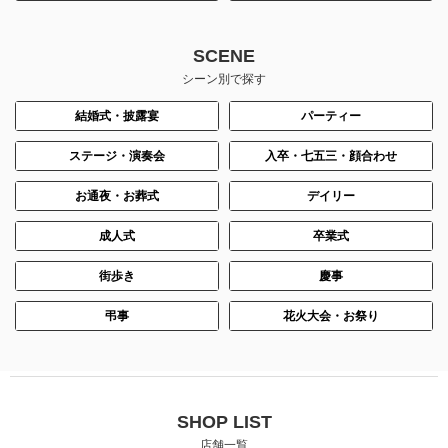
SCENE
シーン別で探す
結婚式・披露宴
パーティー
ステージ・演奏会
入卒・七五三・顔合わせ
お通夜・お葬式
デイリー
成人式
卒業式
街歩き
慶事
弔事
花火大会・お祭り
SHOP LIST
店舗一覧