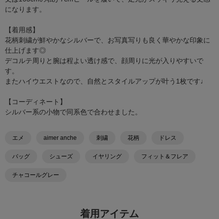
になります。
【着用感】
花柄刺繍が鮮やかなシルバーで、お写真写りも良く華やかな印象に
仕上げます◎
デコルテ周りと腕は程よい透け感で、顔周りに光が入りやすいで
す。
またハイウエストなので、自然とスタイルアップが叶う1枚です♩
【コーディネート】
シルバー系の小物で同系色で合わせました。
エメ
aimer anche
刺繍
花柄
ドレス
バッグ
シューズ
イヤリング
フィット＆フレア
チャコールグレー
着用アイテム