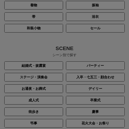
着物
振袖
帯
浴衣
和装小物
セール
SCENE
シーン別で探す
結婚式・披露宴
パーティー
ステージ・演奏会
入卒・七五三・顔合わせ
お通夜・お葬式
デイリー
成人式
卒業式
街歩き
慶事
弔事
花火大会・お祭り