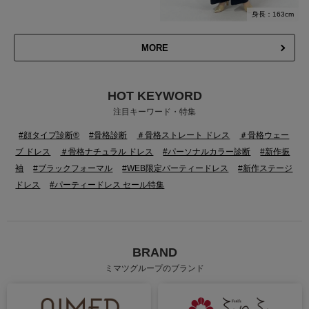
身長：163cm
MORE
HOT KEYWORD
注目キーワード・特集
#顔タイプ診断®
#骨格診断
＃骨格ストレート ドレス
＃骨格ウェー
ブ ドレス
＃骨格ナチュラル ドレス
#パーソナルカラー診断
#新作振
袖
#ブラックフォーマル
#WEB限定パーティードレス
#新作ステージ
ドレス
#パーティードレス セール特集
BRAND
ミマツグループのブランド