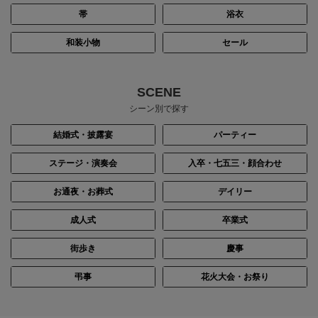
帯
浴衣
和装小物
セール
SCENE
シーン別で探す
結婚式・披露宴
パーティー
ステージ・演奏会
入卒・七五三・顔合わせ
お通夜・お葬式
デイリー
成人式
卒業式
街歩き
慶事
弔事
花火大会・お祭り