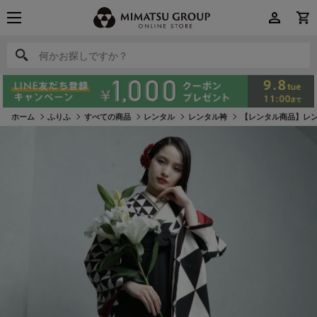
何かお探しですか？
何かお探しですか？
ホーム
ふりふ
すべての商品
レンタル
レンタル袴
【レンタル商品】レン