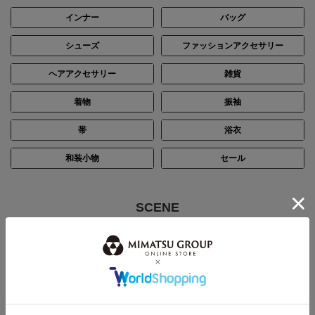
インナー
バッグ
シューズ
ファッションアクセサリー
ヘアアクセサリー
雑貨
着物
振袖
帯
浴衣
和装小物
セール
SCENE
シーン別で探す
結婚式・披露宴
パーティー
ステージ・演奏会
入卒・七五三・顔合わせ
お通夜・お葬式
デイリー