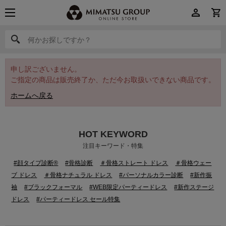
何かお探しですか？
何かお探しですか？
申し訳ございません。
ご指定の商品は販売終了か、ただ今お取扱いできない商品です。
ホームへ戻る
HOT KEYWORD
注目キーワード・特集
#顔タイプ診断®
#骨格診断
＃骨格ストレート ドレス
＃骨格ウェー
ブ ドレス
＃骨格ナチュラル ドレス
#パーソナルカラー診断
#新作振
袖
#ブラックフォーマル
#WEB限定パーティードレス
#新作ステージ
ドレス
#パーティードレス セール特集