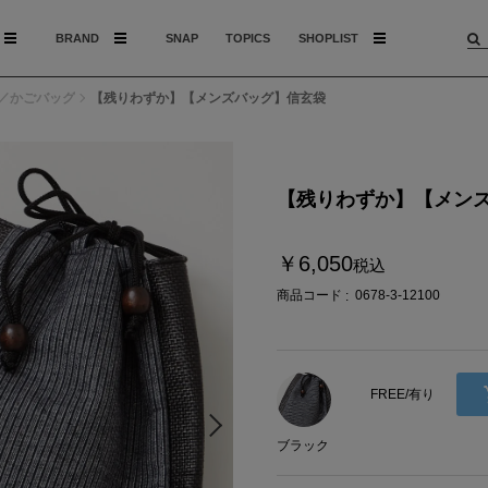
BRAND
SNAP
TOPICS
SHOPLIST
／かごバッグ
【残りわずか】【メンズバッグ】信玄袋
【残りわずか】【メン
￥6,050
税込
商品コード
0678-3-12100
FREE/有り
ブラック