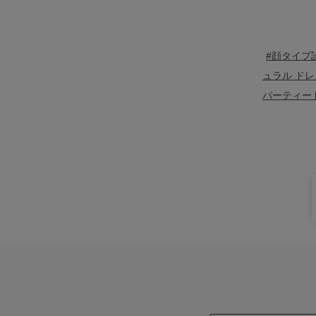
#顔タイプ
ュラル ドレ
パーティー