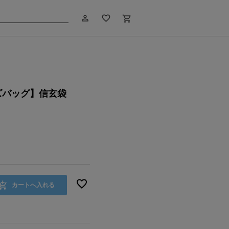
person_outline
favorite_border
shopping_cart
ズバッグ】信玄袋
カートへ入れる