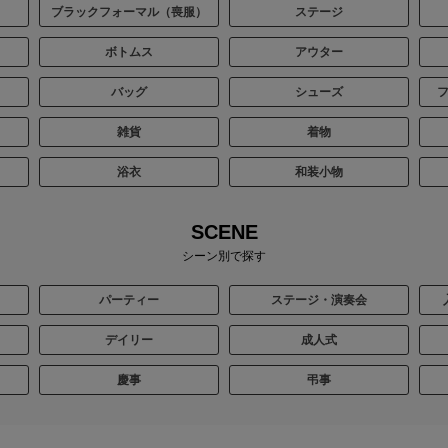
ブラックフォーマル（喪服）
ステージ
ボトムス
アウター
バッグ
シューズ
雑貨
着物
浴衣
和装小物
SCENE
シーン別で探す
パーティー
ステージ・演奏会
デイリー
成人式
慶事
弔事