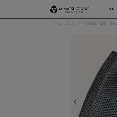
ITEM
ホーム
ふりふ
すべての商品
浴衣
巾着