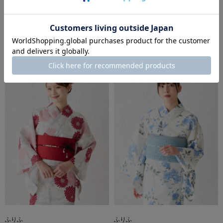
ふりふ
ふりふ
【残りわずか】「レオーネ・アバッキ
【ラスト1点】「ブローノ・ブチャラ
オ」メンズ浴衣・へこ帯セット
ティ」 メンズ浴衣・へこ帯セット
￥24,200
￥24,200
税込
税込
ふりふ
ふりふ