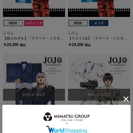
ふりふ
ふりふ
【残りわずか】「グイード・ミスタ」
【ラスト1点】「グイード・ミスタ」
レディース浴衣・へこ帯セット
メンズ浴衣・へこ帯セット
￥24,200
￥24,200
税込
税込