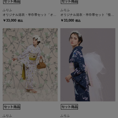
ふりふ
ふりふ
オリジナル浴衣・半巾帯セット「オク
オリジナル浴衣・半巾帯セット「怪盗
ラスター」
ダリィ」
￥33,000
￥33,000
税込
税込
ふりふ
ふりふ