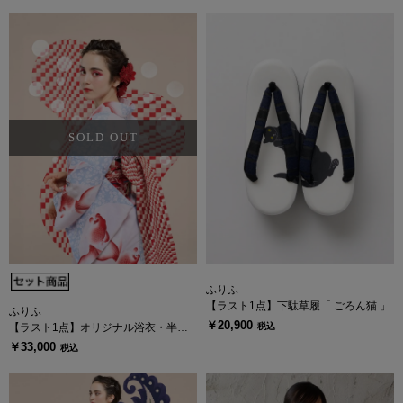
ふりふ
【ラスト1点】下駄草履「 ごろん猫 」
ふりふ
￥20,900
税込
【ラスト1点】オリジナル浴衣・半巾
帯セット「あぶ金魚」
￥33,000
税込