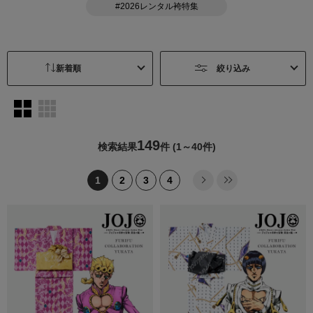
#2026レンタル袴特集
絞り込み
149
検索結果
件
(1～40件)
1
2
3
4