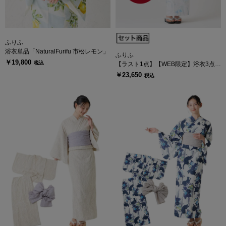
ふりふ
浴衣単品「NaturalFurifu 市松レモン」
ふりふ
￥19,800
税込
【ラスト1点】【WEB限定】浴衣3点セ
ット（浴衣「ハナウタ あやめ」+ 半巾
￥23,650
税込
帯「花七宝」+着付け冊子）