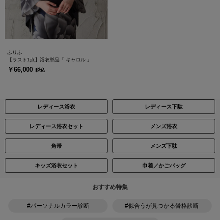
ふりふ
【ラスト1点】浴衣単品「 キャロル 」
￥66,000
税込
レディース浴衣
レディース下駄
レディース浴衣セット
メンズ浴衣
角帯
メンズ下駄
キッズ浴衣セット
巾着／かごバッグ
おすすめ特集
#パーソナルカラー診断
#似合うが見つかる骨格診断