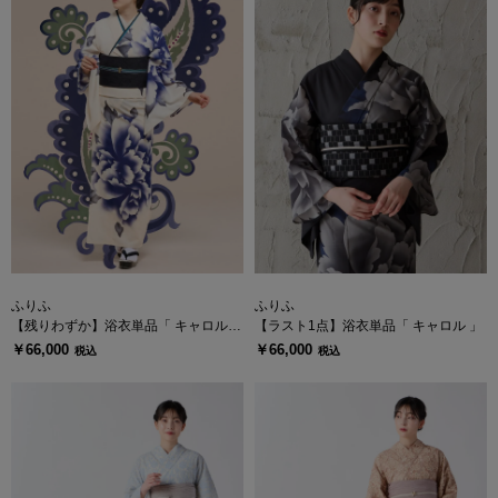
ふりふ
ふりふ
【残りわずか】浴衣単品「 キャロル
【ラスト1点】浴衣単品「 キャロル 」
」
￥66,000
￥66,000
税込
税込