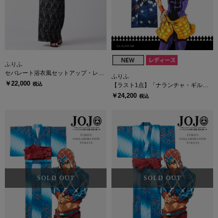
ふりふ
セパレート浴衣風セットアップ・レー
ふりふ
ス
￥22,000
税込
【ラスト1点】「ナランチャ・ギル
ガ」レディース浴衣・へこ帯セット
￥24,200
税込