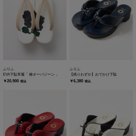
ふりふ
ふりふ
EVA下駄草履「 椿オーバジーン 」
【残りわずか】おでかけ下駄
￥20,900
￥6,380
税込
税込