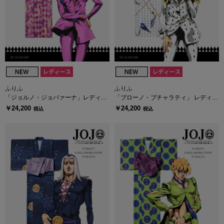
ふりふ
ふりふ
「ジョルノ・ジョバァーナ」レディー
「ブローノ・ブチャラティ」 レディー
ス浴衣・へこ帯セット
ス浴衣・へこ帯セット
￥24,200
￥24,200
税込
税込