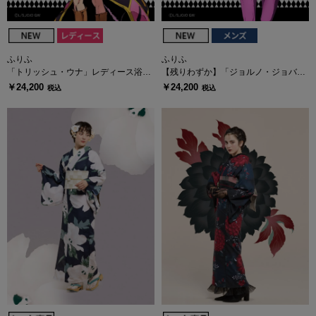
ふりふ
ふりふ
「トリッシュ・ウナ」レディース浴
【残りわずか】「ジョルノ・ジョバァ
衣・へこ帯セット
ーナ」メンズ浴衣・へこ帯セット
￥24,200
￥24,200
税込
税込