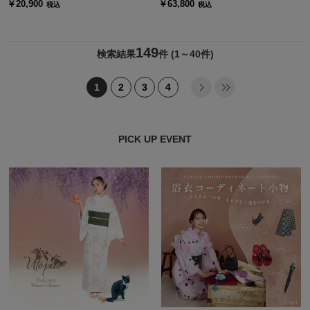
ル」
ャ 」
￥20,900
￥63,800
税込
税込
149
検索結果
件
(1～40件)
1
2
3
4
PICK UP EVENT