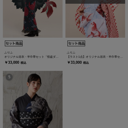
ふりふ
ふりふ
オリジナル浴衣・半巾帯セット「怪盗ダリ
【ラスト1点】オリジナル浴衣・半巾帯セッ
ィ」
ト「あぶ金魚」
￥33,000
￥33,000
税込
税込