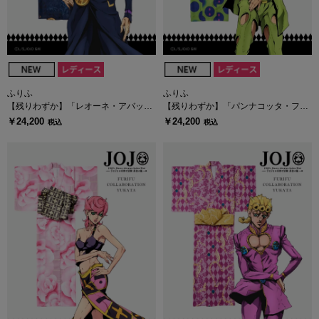
ふりふ
ふりふ
【残りわずか】「レオーネ・アバッキ
【残りわずか】「パンナコッタ・フー
オ」レディース浴衣・へこ帯セット
ゴ」レディース浴衣・へこ帯セット
￥24,200
￥24,200
税込
税込