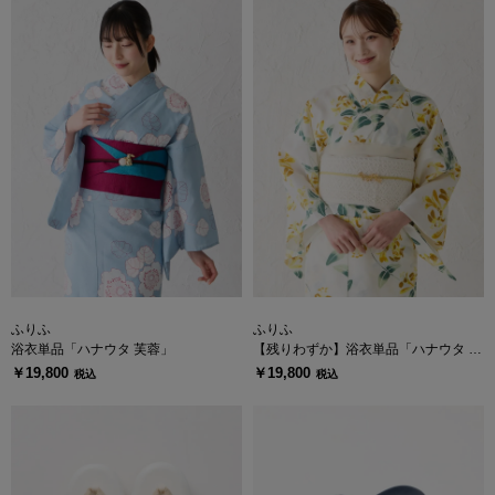
ふりふ
ふりふ
浴衣単品「ハナウタ 芙蓉」
【残りわずか】浴衣単品「ハナウタ て
っぽう百合」
￥19,800
￥19,800
税込
税込