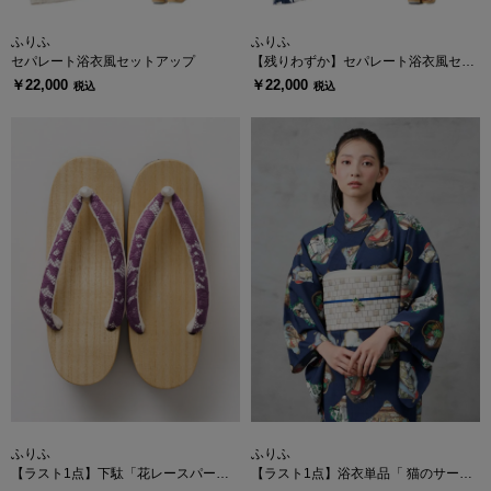
ふりふ
ふりふ
セパレート浴衣風セットアップ
【残りわずか】セパレート浴衣風セッ
トアップ
￥22,000
￥22,000
税込
税込
ふりふ
ふりふ
【ラスト1点】下駄「花レースパー
【ラスト1点】浴衣単品「 猫のサーシ