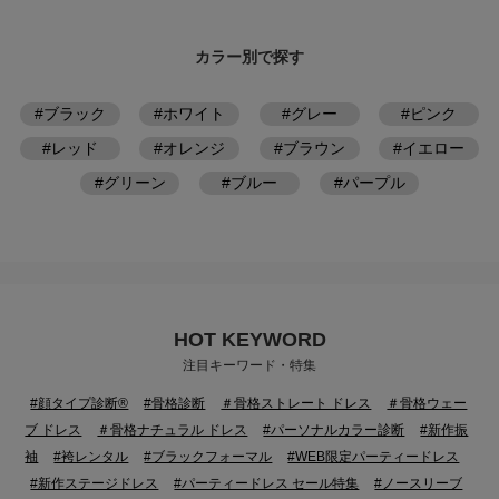
カラー別で探す
#ブラック
#ホワイト
#グレー
#ピンク
#レッド
#オレンジ
#ブラウン
#イエロー
#グリーン
#ブルー
#パープル
HOT KEYWORD
注目キーワード・特集
#顔タイプ診断®
#骨格診断
＃骨格ストレート ドレス
＃骨格ウェー
ブ ドレス
＃骨格ナチュラル ドレス
#パーソナルカラー診断
#新作振
袖
#袴レンタル
#ブラックフォーマル
#WEB限定パーティードレス
#新作ステージドレス
#パーティードレス セール特集
#ノースリーブ