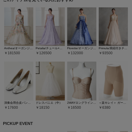
Anthea/オーガンジー×フラワープリント・ラメフロッキーロングドレス
Petalia/チュール×ラメグリッター肩山付ロングドレス
Florette/オーガンジー×レース刺繍ロングドレス
Primula/肩紐付きチュール×レース刺?ロングドレス
181500
126500
132000
93500
演奏会用合皮パンプス
ドレスパニエ（中）
2WAYロングラインシェイパー
＜楽キレイ＞ ガードル
17600
18150
16500
6380
PICKUP EVENT