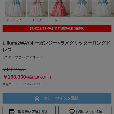
オフホワイト
ピンク
レッド
【8月21日11:00まで TIMESALE 開催中】
Lilium/2WAYオーガンジー×ラメグリッターロングド
レス
スタッフコーディネート
￥187,000
税込
￥168,300
税込
(10%OFF)
商品コード
0312-7-08700
カラー/サイズを選択
取り扱い店舗を探す
お気に入りに追加