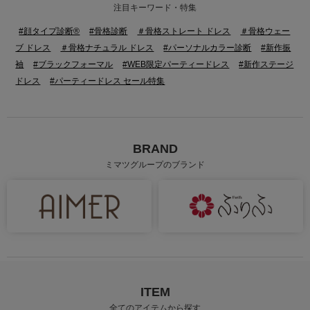
注目キーワード・特集
#顔タイプ診断®
#骨格診断
＃骨格ストレート ドレス
＃骨格ウェー
ブ ドレス
＃骨格ナチュラル ドレス
#パーソナルカラー診断
#新作振
袖
#ブラックフォーマル
#WEB限定パーティードレス
#新作ステージ
ドレス
#パーティードレス セール特集
BRAND
ミマツグループのブランド
ITEM
全てのアイテムから探す