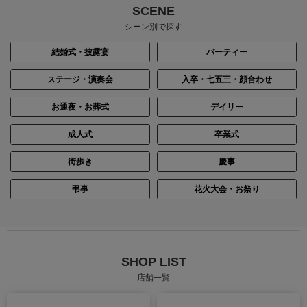
SCENE
シーン別で探す
結婚式・披露宴
パーティー
ステージ・演奏会
入卒・七五三・顔合わせ
お通夜・お葬式
デイリー
成人式
卒業式
街歩き
慶事
弔事
花火大会・お祭り
SHOP LIST
店舗一覧