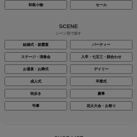
和装小物
セール
SCENE
シーン別で探す
結婚式・披露宴
パーティー
ステージ・演奏会
入卒・七五三・顔合わせ
お通夜・お葬式
デイリー
成人式
卒業式
街歩き
慶事
弔事
花火大会・お祭り