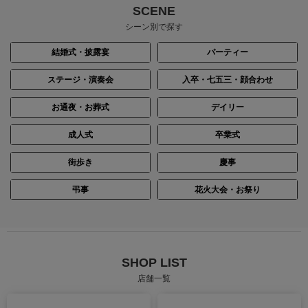
SCENE
シーン別で探す
結婚式・披露宴
パーティー
ステージ・演奏会
入卒・七五三・顔合わせ
お通夜・お葬式
デイリー
成人式
卒業式
街歩き
慶事
身長：166cm
身長：152cm
弔事
花火大会・お祭り
SHOP LIST
店舗一覧