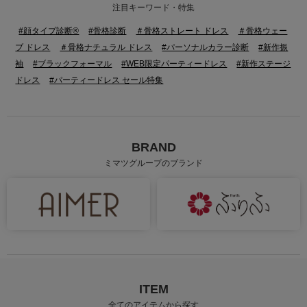
注目キーワード・特集
#顔タイプ診断®
#骨格診断
＃骨格ストレート ドレス
＃骨格ウェー
ブ ドレス
＃骨格ナチュラル ドレス
#パーソナルカラー診断
#新作振
袖
#ブラックフォーマル
#WEB限定パーティードレス
#新作ステージ
ドレス
#パーティードレス セール特集
BRAND
ミマツグループのブランド
身長：163cm
身長：163cm
ITEM
全てのアイテムから探す