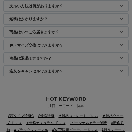
支払い方法は何がありますか？
身長：155cm
送料はかかりますか？
商品はいつごろ届きますか？
色・サイズ交換はできますか？
商品は返品できますか？
注文をキャンセルできますか？
HOT KEYWORD
注目キーワード・特集
#顔タイプ診断®
#骨格診断
＃骨格ストレート ドレス
＃骨格ウェー
ブ ドレス
＃骨格ナチュラル ドレス
#パーソナルカラー診断
#新作振
袖
#ブラックフォーマル
#WEB限定パーティードレス
#新作ステージ