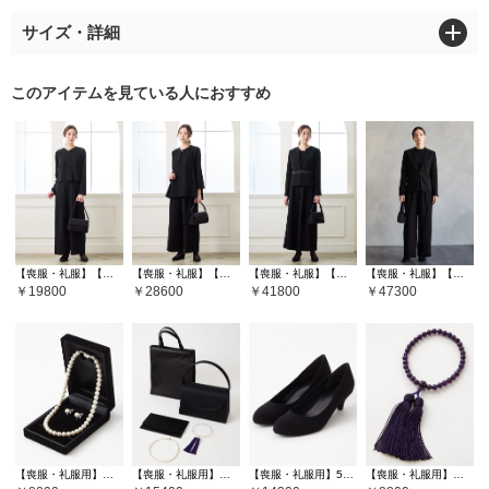
サイズ・詳細
このアイテムを見ている人におすすめ
【喪服・礼服】【WEB限定】パンツタイプブラックフォーマルオールインワン
【喪服・礼服】【WEB限定】ジャケット風前開きブラウス ワイドパンツセットアップ
【喪服・礼服】【WEB限定】【洗える・マシンウォッシャブル】ブラックフォーマルアンサンブル3点セット(ウエスト切り替えノーカラージャケット・前開きファスナーブラウス・ワイドパンツ)
【喪服・礼服】【WEB限定】【マシンウォッシャブル】パンツタイプ3点セットブラックアンサンブル（ノーカラージャケット・スタンドネックブラウス・タック入りワイドパンツ）
19800
28600
41800
47300
【喪服・礼服用】純正国産貝パールネックレスセット
【喪服・礼服用】【WEB限定】ラウンドフラップブラックバッグ5点セット(サブバッグ・袱紗・ネックレス・念珠）
【喪服・礼服用】5cmヒールブラックパンプス
【喪服・礼服用】本紫水晶数珠 (アメジスト)