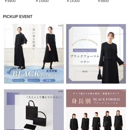
8800
15400
14300
8800
PICKUP EVENT