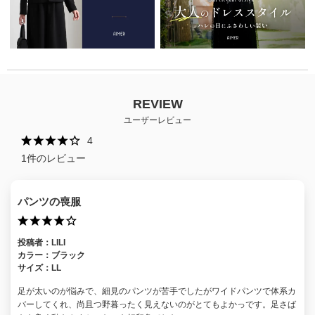
REVIEW
ユーザーレビュー
4
1
件のレビュー
パンツの喪服
投稿者：
LILI
カラー：
ブラック
サイズ：
LL
足が太いのが悩みで、細見のパンツが苦手でしたがワイドパンツで体系カ
バーしてくれ、尚且つ野暮ったく見えないのがとてもよかっです。足さば