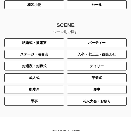
和装小物
セール
SCENE
シーン別で探す
結婚式・披露宴
パーティー
ステージ・演奏会
入卒・七五三・顔合わせ
お通夜・お葬式
デイリー
成人式
卒業式
街歩き
慶事
弔事
花火大会・お祭り