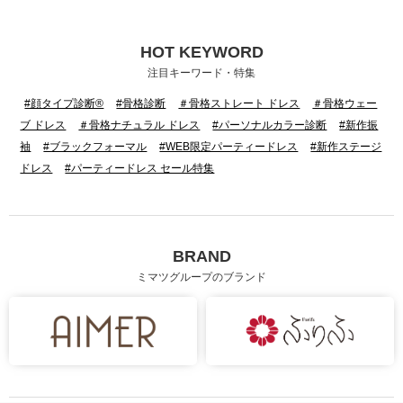
HOT KEYWORD
身長：150cm
身長：152cm
注目キーワード・特集
#顔タイプ診断®
#骨格診断
＃骨格ストレート ドレス
＃骨格ウェー
ブ ドレス
＃骨格ナチュラル ドレス
#パーソナルカラー診断
#新作振
袖
#ブラックフォーマル
#WEB限定パーティードレス
#新作ステージ
ドレス
#パーティードレス セール特集
BRAND
ミマツグループのブランド
身長：162cm
身長：157cm