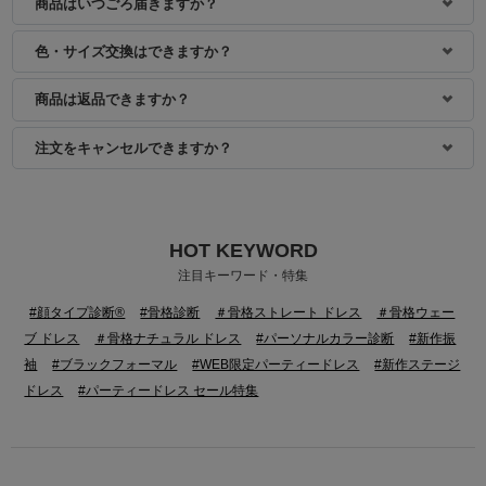
商品はいつごろ届きますか？
色・サイズ交換はできますか？
商品は返品できますか？
注文をキャンセルできますか？
HOT KEYWORD
身長：160cm
注目キーワード・特集
#顔タイプ診断®
#骨格診断
＃骨格ストレート ドレス
＃骨格ウェー
ブ ドレス
＃骨格ナチュラル ドレス
#パーソナルカラー診断
#新作振
袖
#ブラックフォーマル
#WEB限定パーティードレス
#新作ステージ
ドレス
#パーティードレス セール特集