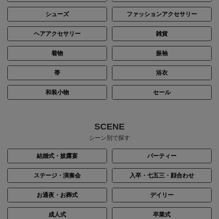
シューズ
ファッションアクセサリー
ヘアアクセサリー
雑貨
着物
振袖
帯
浴衣
和装小物
セール
SCENE
シーン別で探す
結婚式・披露宴
パーティー
ステージ・演奏会
入卒・七五三・顔合わせ
お通夜・お葬式
デイリー
成人式
卒業式