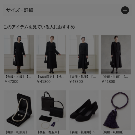
サイズ・詳細
このアイテムを見ている人におすすめ
【喪服・礼服】【マシンウォッシャブル】ウエスト切り替えノーカラージャケット、2ピース風ワンピースアンサンブル
【WEB限定】【洗える・マシンウォッシャブル】セミフレアスリーブノーカラージャケット・前開きセミロングワンピースアンサンブル
【喪服・礼服】【WEB限定】ベルト付きブラックフォーマルアンサンブル（ノーカラージャケット・ロング丈フレアワンピース）
【喪服・礼服】【洗える・マシンウォッシャブル】サテン切り替えノーカラージャケット・Aラインフレアワンピースアンサンブル
47300
41800
47300
41800
【喪服・礼服用】純正国産貝パールネックレスセット
【喪服・礼服用】【WEB限定】ラウンドフラップブラックバッグ5点セット(サブバッグ・袱紗・ネックレス・念珠）
【喪服・礼服用】5cmヒールブラックパンプス
【喪服・礼服用】本紫水晶数珠 (アメジスト)