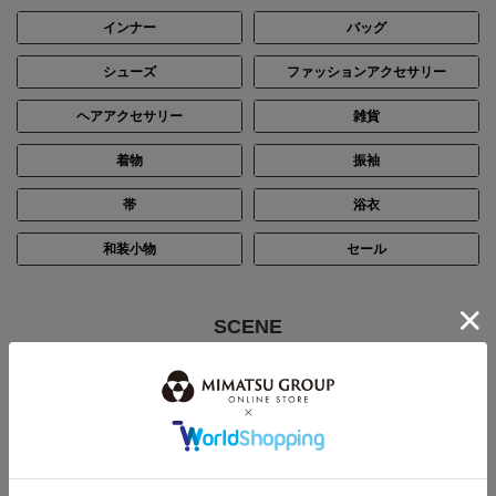
インナー
バッグ
シューズ
ファッションアクセサリー
ヘアアクセサリー
雑貨
着物
振袖
帯
浴衣
和装小物
セール
SCENE
シーン別で探す
結婚式・披露宴
パーティー
ステージ・演奏会
入卒・七五三・顔合わせ
お通夜・お葬式
デイリー