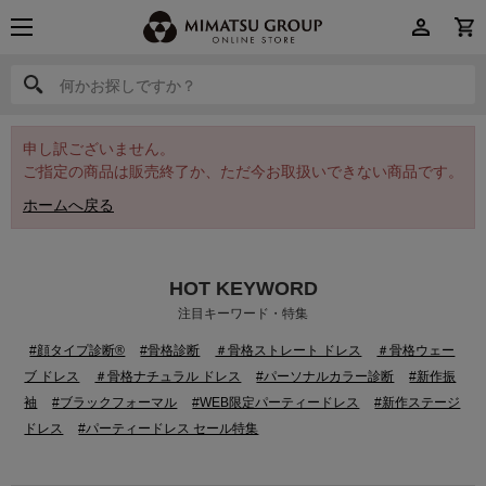
何かお探しですか？
何かお探しですか？
申し訳ございません。
ご指定の商品は販売終了か、ただ今お取扱いできない商品です。
ホームへ戻る
HOT KEYWORD
注目キーワード・特集
#顔タイプ診断®
#骨格診断
＃骨格ストレート ドレス
＃骨格ウェー
ブ ドレス
＃骨格ナチュラル ドレス
#パーソナルカラー診断
#新作振
袖
#ブラックフォーマル
#WEB限定パーティードレス
#新作ステージ
ドレス
#パーティードレス セール特集