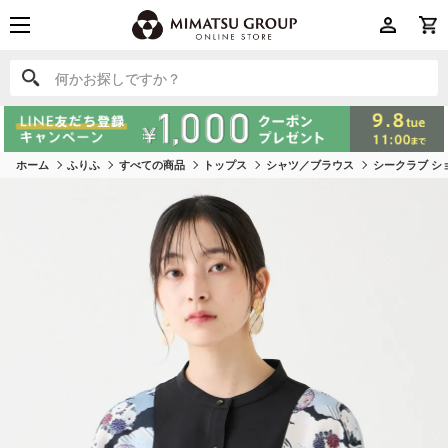
何かお探しですか？
何かお探しですか？
ホーム
ふりふ
すべての商品
トップス
シャツ／ブラウス
シークラブ シ