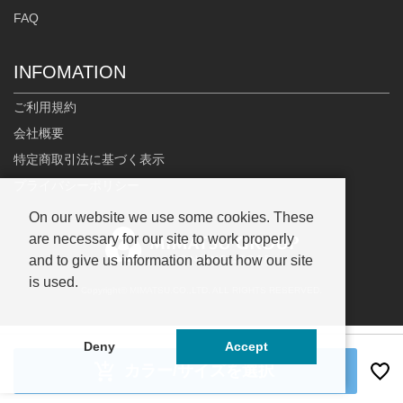
FAQ
INFOMATION
ご利用規約
会社概要
特定商取引法に基づく表示
プライバシーポリシー
On our website we use some cookies. These
are necessary for our site to work properly
and to give us information about how our site
is used.
Copyright© MIMATSU.CO.,LTD. ALL RIGHTS RESERVED.
Deny
Accept
カラー/サイズを選択
;
00000000-0000-0000-0000-000000000000